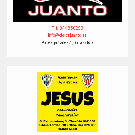
Tlf: 944850293
info@ciclosjuanto.es
Arteaga Kalea,1,Barakaldo