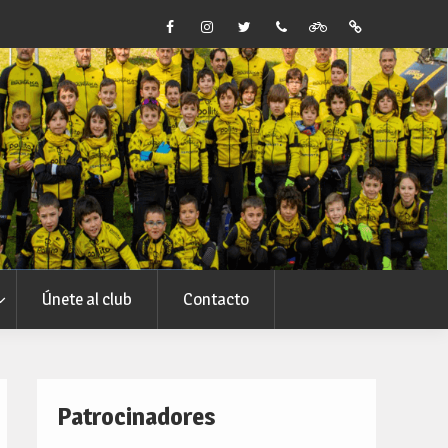
f
i
t
telf
strava
Tik
Únete al club
Contacto
Patrocinadores