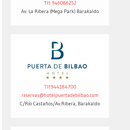
Tlf: 946086252
Av. La Ribera (Mega Park) Barakaldo
Tlf:944184700
reservas@hotelpuertadebilbao.com
C/Río Castaños/Av.Ribera, Barakaldo