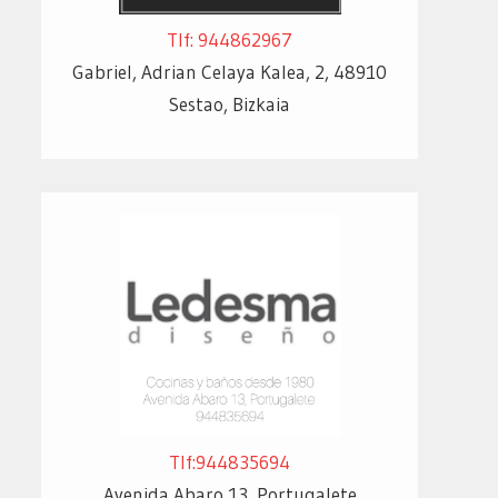
Tlf: 944862967
Gabriel, Adrian Celaya Kalea, 2, 48910
Sestao, Bizkaia
Tlf:944835694
Avenida Abaro 13, Portugalete