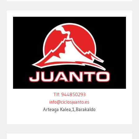
Tlf: 944850293
info@ciclosjuanto.es
Arteaga Kalea,1,Barakaldo