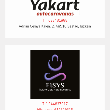
Tlf: 623481888
Adrian Celaya Kalea, 2, 48910 Sestao, Bizkaia
Tlf: 944837017
Whatsapp: 614329315