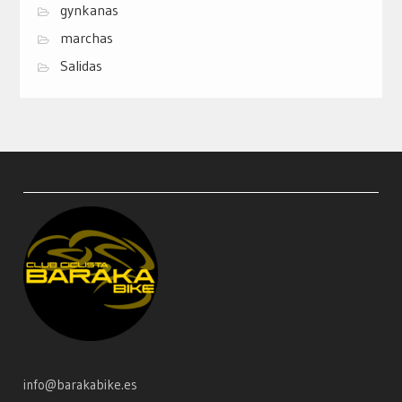
gynkanas
marchas
Salidas
info@barakabike.es