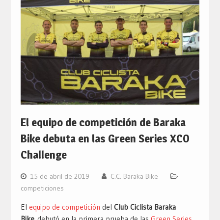
El equipo de competición de Baraka
Bike debuta en las Green Series XCO
Challenge
15 de abril de 2019
C.C. Baraka Bike
competiciones
El
equipo de competición
del
Club Ciclista Baraka
Bike
debutó en la primera prueba de las
Green Series