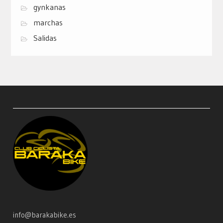
gynkanas
marchas
Salidas
info@barakabike.es