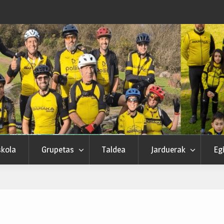
skola
Grupetas
Taldea
Jarduerak
Egi