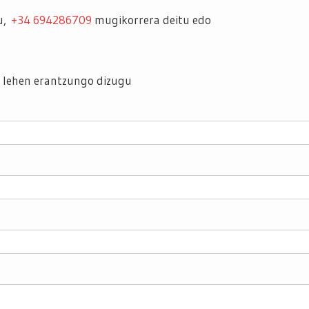
zu,
+34 694286709
mugikorrera deitu edo
t lehen erantzungo dizugu