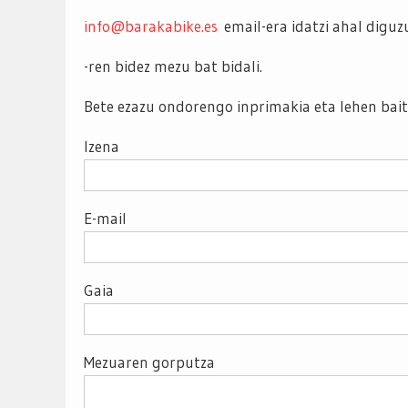
info@barakabike.es
email-era idatzi ahal digu
-ren bidez mezu bat bidali.
Bete ezazu ondorengo inprimakia eta lehen bai
Izena
E-mail
Gaia
Mezuaren gorputza