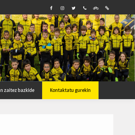
f
i
t
telf
strava
Tik
n zaitez bazkide
Kontaktatu gurekin