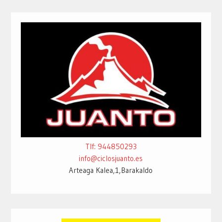
Tlf: 944850293
info@ciclosjuanto.es
Arteaga Kalea,1,Barakaldo