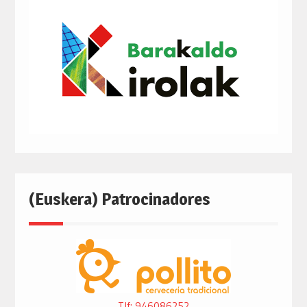
(Euskera) Patrocinadores
Tlf: 946086252